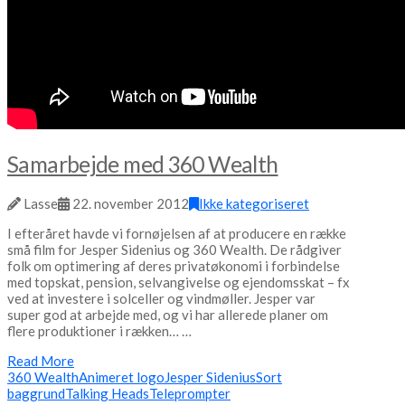
Samarbejde med 360 Wealth
Lasse
22. november 2012
Ikke kategoriseret
I efteråret havde vi fornøjelsen af at producere en række
små film for Jesper Sidenius og 360 Wealth. De rådgiver
folk om optimering af deres privatøkonomi i forbindelse
med topskat, pension, selvangivelse og ejendomsskat – fx
ved at investere i solceller og vindmøller. Jesper var
super god at arbejde med, og vi har allerede planer om
flere produktioner i rækken… …
Read More
360 Wealth
Animeret logo
Jesper Sidenius
Sort
baggrund
Talking Heads
Teleprompter