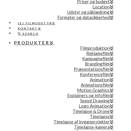
Priser og budget
Location
Udstyr og påklædning
Formater og datasikkerhed
LEJ FILMUDSTYR
KONTAKT
SEARCH
PRODUKTER
Filmproduktion
Reklamefilm
Kampagnefilm
Brandingfilm
Præsentationsfilm
Konferencefilm
Animation
Animationsfilm
Motion Graphics
Explainers og infofilm
Speed Drawing
Logo Animation
Timelapse & Drone
Timelapse
Timelapse af byggeprojekter
Timelapse-kamera