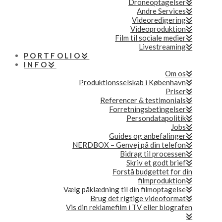
Droneoptagelser
Andre Services
Videoredigering
Videoproduktion
Film til sociale medier
Livestreaming
PORTFOLIO
INFO
Om os
Produktionsselskab i København
Priser
Referencer & testimonials
Forretningsbetingelser
Persondatapolitik
Jobs
Guides og anbefalinger
NERDBOX – Genvej på din telefon
Bidrag til processen
Skriv et godt brief
Forstå budgettet for din
filmproduktion
Vælg påklædning til din filmoptagelse
Brug det rigtige videoformat
Vis din reklamefilm i TV eller biografen