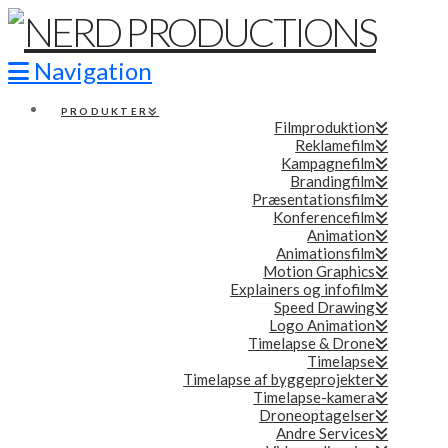
Navigation
PRODUKTER
Filmproduktion
Reklamefilm
Kampagnefilm
Brandingfilm
Præsentationsfilm
Konferencefilm
Animation
Animationsfilm
Motion Graphics
Explainers og infofilm
Speed Drawing
Logo Animation
Timelapse & Drone
Timelapse
Timelapse af byggeprojekter
Timelapse-kamera
Droneoptagelser
Andre Services