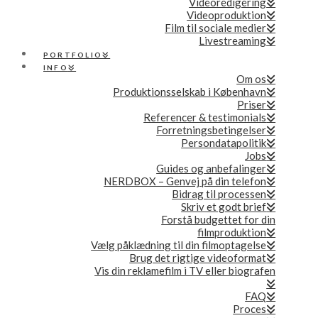
Videoredigering
Videoproduktion
Film til sociale medier
Livestreaming
PORTFOLIO
INFO
Om os
Produktionsselskab i København
Priser
Referencer & testimonials
Forretningsbetingelser
Persondatapolitik
Jobs
Guides og anbefalinger
NERDBOX – Genvej på din telefon
Bidrag til processen
Skriv et godt brief
Forstå budgettet for din
filmproduktion
Vælg påklædning til din filmoptagelse
Brug det rigtige videoformat
Vis din reklamefilm i TV eller biografen
FAQ
Proces