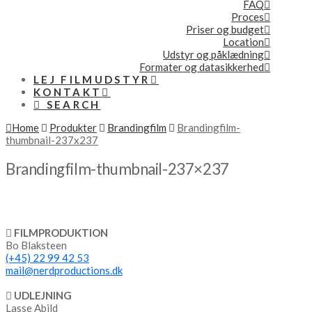
FAQ
Proces
Priser og budget
Location
Udstyr og påklædning
Formater og datasikkerhed
LEJ FILMUDSTYR
KONTAKT
SEARCH
Home
Produkter
Brandingfilm
Brandingfilm-
thumbnail-237x237
Brandingfilm-thumbnail-237×237
FILMPRODUKTION
Bo Blaksteen
(+45) 22 99 42 53
mail@nerdproductions.dk
UDLEJNING
Lasse Abild