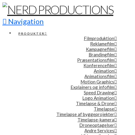
Navigation
PRODUKTER
Filmproduktion
Reklamefilm
Kampagnefilm
Brandingfilm
Præsentationsfilm
Konferencefilm
Animation
Animationsfilm
Motion Graphics
Explainers og infofilm
Speed Drawing
Logo Animation
Timelapse & Drone
Timelapse
Timelapse af byggeprojekter
Timelapse-kamera
Droneoptagelser
Andre Services