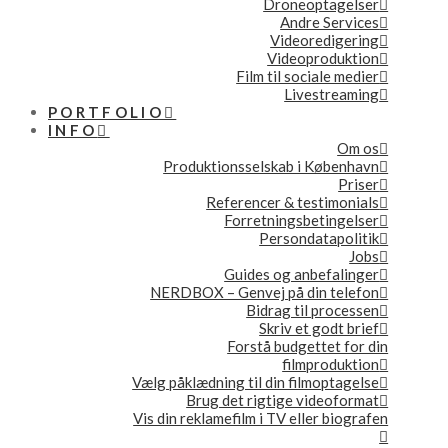
Droneoptagelser
Andre Services
Videoredigering
Videoproduktion
Film til sociale medier
Livestreaming
PORTFOLIO
INFO
Om os
Produktionsselskab i København
Priser
Referencer & testimonials
Forretningsbetingelser
Persondatapolitik
Jobs
Guides og anbefalinger
NERDBOX – Genvej på din telefon
Bidrag til processen
Skriv et godt brief
Forstå budgettet for din
filmproduktion
Vælg påklædning til din filmoptagelse
Brug det rigtige videoformat
Vis din reklamefilm i TV eller biografen