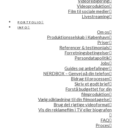
Videoredigering
Videoproduktion
Film til sociale medier
Livestreaming
PORTFOLIO
INFO
Om os
Produktionsselskab i København
Priser
Referencer & testimonials
Forretningsbetingelser
Persondatapolitik
Jobs
Guides og anbefalinger
NERDBOX – Genvej på din telefon
Bidrag til processen
Skriv et godt brief
Forstå budgettet for din
filmproduktion
Vælg påklædning til din filmoptagelse
Brug det rigtige videoformat
Vis din reklamefilm i TV eller biografen
FAQ
Proces