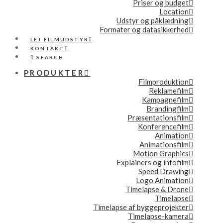
Priser og budget
Location
Udstyr og påklædning
Formater og datasikkerhed
LEJ FILMUDSTYR
KONTAKT
SEARCH
PRODUKTER
Filmproduktion
Reklamefilm
Kampagnefilm
Brandingfilm
Præsentationsfilm
Konferencefilm
Animation
Animationsfilm
Motion Graphics
Explainers og infofilm
Speed Drawing
Logo Animation
Timelapse & Drone
Timelapse
Timelapse af byggeprojekter
Timelapse-kamera