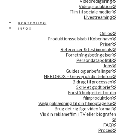
Videoredigering
Videoproduktion
Film til sociale medier
Livestreaming
PORTFOLIO
INFO
Om os
Produktionsselskab i København
Priser
Referencer & testimonials
Forretningsbetingelser
Persondatapolitik
Jobs
Guides og anbefalinger
NERDBOX – Genvej på din telefon
Bidrag til processen
Skriv et godt brief
Forstå budgettet for din
filmproduktion
Vælg påklædning til din filmoptagelse
Brug det rigtige videoformat
Vis din reklamefilm i TV eller biografen
FAQ
Proces