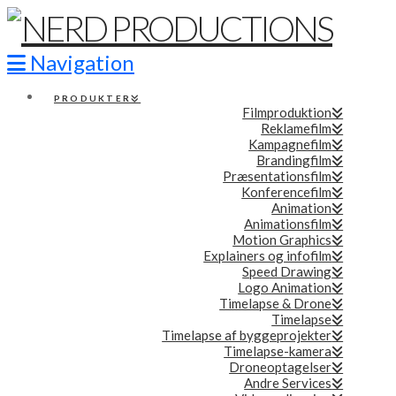
Navigation
PRODUKTER
Filmproduktion
Reklamefilm
Kampagnefilm
Brandingfilm
Præsentationsfilm
Konferencefilm
Animation
Animationsfilm
Motion Graphics
Explainers og infofilm
Speed Drawing
Logo Animation
Timelapse & Drone
Timelapse
Timelapse af byggeprojekter
Timelapse-kamera
Droneoptagelser
Andre Services