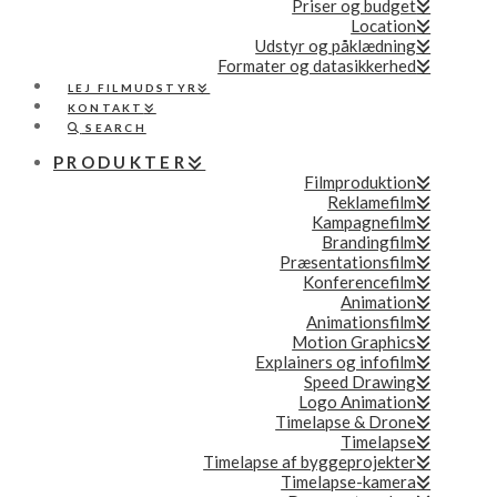
Priser og budget
Location
Udstyr og påklædning
Formater og datasikkerhed
LEJ FILMUDSTYR
KONTAKT
SEARCH
PRODUKTER
Filmproduktion
Reklamefilm
Kampagnefilm
Brandingfilm
Præsentationsfilm
Konferencefilm
Animation
Animationsfilm
Motion Graphics
Explainers og infofilm
Speed Drawing
Logo Animation
Timelapse & Drone
Timelapse
Timelapse af byggeprojekter
Timelapse-kamera