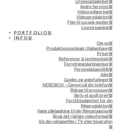
Droneoptagelser
Andre Services
Videoredigering
Videoproduktion
Film til sociale medier
Livestreaming
PORTFOLIO
INFO
Om os
Produktionsselskab i København
Priser
Referencer & testimonials
Forretningsbetingelser
Persondatapolitik
Jobs
Guides og anbefalinger
NERDBOX – Genvej på din telefon
Bidrag til processen
Skriv et godt brief
Forstå budgettet for din
filmproduktion
Vælg påklædning til din filmoptagelse
Brug det rigtige videoformat
Vis din reklamefilm i TV eller biografen