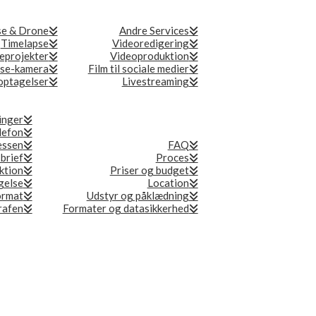
se & Drone
Andre Services
Timelapse
Videoredigering
eprojekter
Videoproduktion
se-kamera
Film til sociale medier
ptagelser
Livestreaming
inger
lefon
essen
FAQ
 brief
Proces
ktion
Priser og budget
gelse
Location
ormat
Udstyr og påklædning
grafen
Formater og datasikkerhed