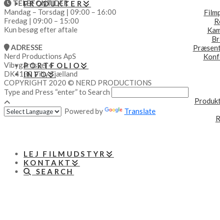
TELEFONTIDER
PRODUKTER
Mandag – Torsdag | 09:00 – 16:00
Film
Fredag | 09:00 – 15:00
R
Kun besøg efter aftale
Kam
Br
ADRESSE
Præsent
Nerd Productions ApS
Konf
Vibygårdsvej 4
PORTFOLIO
DK4130 Viby Sjælland
INFO
COPYRIGHT 2020 © NERD PRODUCTIONS
Type and Press “enter” to Search
Produkt
Powered by
Translate
R
LEJ FILMUDSTYR
KONTAKT
SEARCH