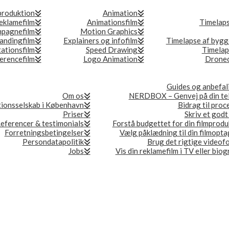
produktion
Animation
eklamefilm
Animationsfilm
Timelap
pagnefilm
Motion Graphics
andingfilm
Explainers og infofilm
Timelapse af bygg
ationsfilm
Speed Drawing
Timelap
erencefilm
Logo Animation
Droneo
Guides og anbefal
Om os
NERDBOX – Genvej på din te
ionsselskab i København
Bidrag til proc
Priser
Skriv et godt
eferencer & testimonials
Forstå budgettet for din filmprodu
Forretningsbetingelser
Vælg påklædning til din filmopta
Persondatapolitik
Brug det rigtige videof
Jobs
Vis din reklamefilm i TV eller bio