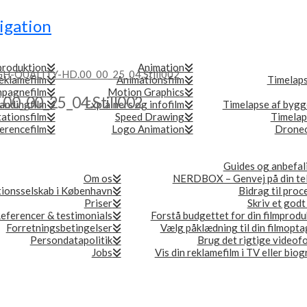
igation
produktion
Animation
H-QUALITY-HD.00_00_25_04.Still002
eklamefilm
Animationsfilm
Timelap
pagnefilm
Motion Graphics
0_00_25_04.Still002
andingfilm
Explainers og infofilm
Timelapse af bygg
ationsfilm
Speed Drawing
Timelap
erencefilm
Logo Animation
Droneo
Guides og anbefal
Om os
NERDBOX – Genvej på din te
ionsselskab i København
Bidrag til proc
Priser
Skriv et godt
eferencer & testimonials
Forstå budgettet for din filmprodu
Forretningsbetingelser
Vælg påklædning til din filmopta
Persondatapolitik
Brug det rigtige videof
Jobs
Vis din reklamefilm i TV eller bio