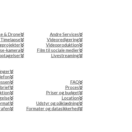
se & Drone
Andre Services
Timelapse
Videoredigering
eprojekter
Videoproduktion
se-kamera
Film til sociale medier
ptagelser
Livestreaming
inger
lefon
essen
FAQ
 brief
Proces
ktion
Priser og budget
gelse
Location
ormat
Udstyr og påklædning
grafen
Formater og datasikkerhed