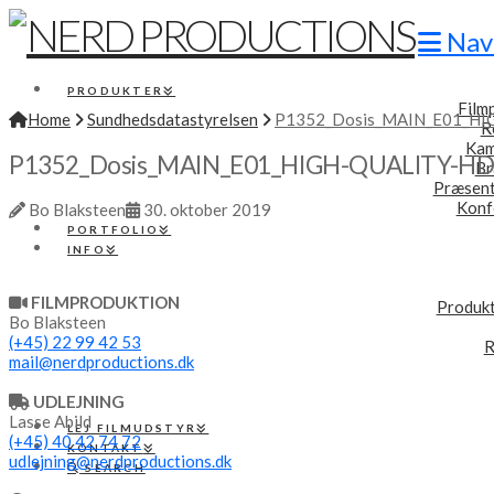
Nav
PRODUKTER
Film
Home
Sundhedsdatastyrelsen
P1352_Dosis_MAIN_E01_HIG
R
Kam
P1352_Dosis_MAIN_E01_HIGH-QUALITY-HD.0
Br
Præsent
Konf
Bo Blaksteen
30. oktober 2019
PORTFOLIO
INFO
FILMPRODUKTION
Produkt
Bo Blaksteen
(+45) 22 99 42 53
R
mail@nerdproductions.dk
UDLEJNING
Lasse Abild
LEJ FILMUDSTYR
(+45) 40 42 74 72
KONTAKT
udlejning@nerdproductions.dk
SEARCH