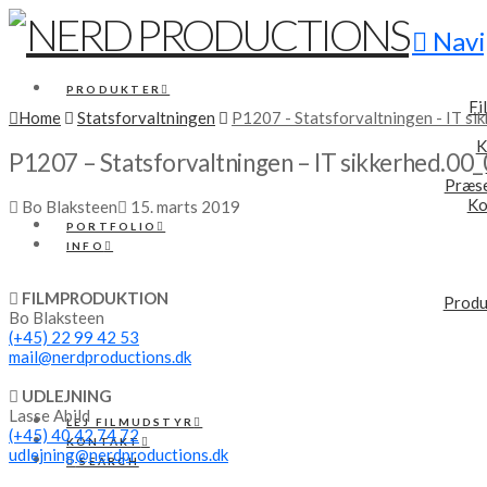
Navi
PRODUKTER
Fi
Home
Statsforvaltningen
P1207 - Statsforvaltningen - IT si
K
P1207 – Statsforvaltningen – IT sikkerhed.00
Præse
Ko
Bo Blaksteen
15. marts 2019
PORTFOLIO
INFO
FILMPRODUKTION
Produ
Bo Blaksteen
(+45) 22 99 42 53
mail@nerdproductions.dk
UDLEJNING
Lasse Abild
LEJ FILMUDSTYR
(+45) 40 42 74 72
KONTAKT
udlejning@nerdproductions.dk
SEARCH