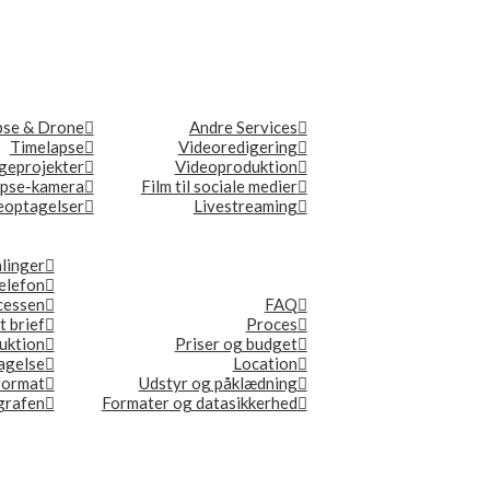
pse & Drone
Andre Services
Timelapse
Videoredigering
geprojekter
Videoproduktion
apse-kamera
Film til sociale medier
optagelser
Livestreaming
linger
elefon
ocessen
FAQ
t brief
Proces
duktion
Priser og budget
tagelse
Location
format
Udstyr og påklædning
ografen
Formater og datasikkerhed