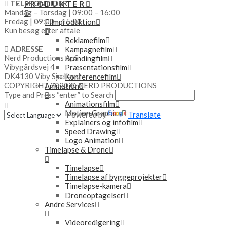
TELEFONTIDER
PRODUKTER
Mandag – Torsdag | 09:00 – 16:00
Fredag | 09:00 – 15:00
Filmproduktion
Kun besøg efter aftale
Reklamefilm
ADRESSE
Kampagnefilm
Nerd Productions ApS
Brandingfilm
Vibygårdsvej 4
Præsentationsfilm
DK4130 Viby Sjælland
Konferencefilm
COPYRIGHT 2020 © NERD PRODUCTIONS
Animation
Type and Press “enter” to Search
Animationsfilm
Motion Graphics
Powered by
Translate
Explainers og infofilm
Speed Drawing
Logo Animation
Timelapse & Drone
Timelapse
Timelapse af byggeprojekter
Timelapse-kamera
Droneoptagelser
Andre Services
Videoredigering