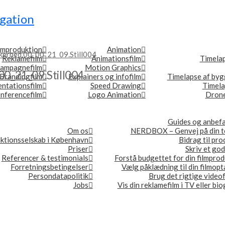
gation
lmproduktion
Animation
kkerhed.00_00_21_09.Still004
Reklamefilm
Animationsfilm
Timela
ampagnefilm
Motion Graphics
_00_21_09.Still004
Brandingfilm
Explainers og infofilm
Timelapse af byg
ntationsfilm
Speed Drawing
Timel
nferencefilm
Logo Animation
Drone
Guides og anbefa
Om os
NERDBOX – Genvej på din t
ktionsselskab i København
Bidrag til pr
Priser
Skriv et god
Referencer & testimonials
Forstå budgettet for din filmpro
Forretningsbetingelser
Vælg påklædning til din filmop
Persondatapolitik
Brug det rigtige video
Jobs
Vis din reklamefilm i TV eller bi