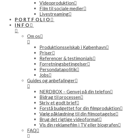
Videoproduktion
Film til sociale medier
Livestreaming
PORTFOLIO
INFO
Om os
Produktionsselskab i København
Priser
Referencer & testimonials
Forretningsbetingelser
Persondatapolitik
Jobs
Guides og anbefalinger
NERDBOX – Genvej på din telefon
Bidrag til processen
Skriv et godt brief
Forstå budgettet for din filmproduktion
Vælg påklædning til din filmoptagelse
Brug det rigtige videoformat
Vis din reklamefilm i TV eller biografen
FAQ