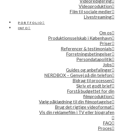
Videoredigering
Videoproduktion
Film til sociale medier
Livestreaming
PORTFOLIO
INFO
Om os
Produktionsselskab i København
Priser
Referencer & testimonials
Forretningsbetingelser
Persondatapolitik
Jobs
Guides og anbefalinger
NERDBOX – Genvej på din telefon
Bidrag til processen
Skriv et godt brief
Forstå budgettet for din
filmproduktion
Vælg påklædning til din filmoptagelse
Brug det rigtige videoformat
Vis din reklamefilm i TV eller biografen
FAQ
Proces