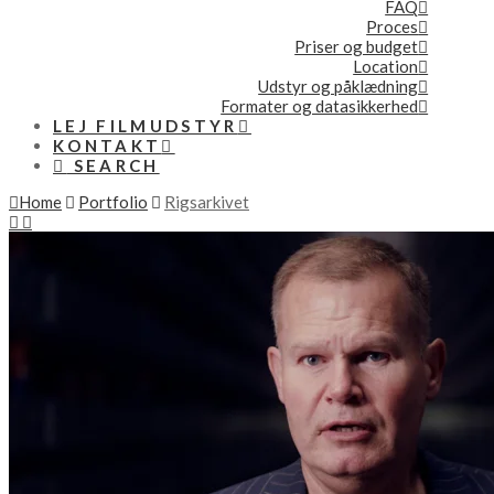
FAQ
Proces
Priser og budget
Location
Udstyr og påklædning
Formater og datasikkerhed
LEJ FILMUDSTYR
KONTAKT
SEARCH
Home
Portfolio
Rigsarkivet