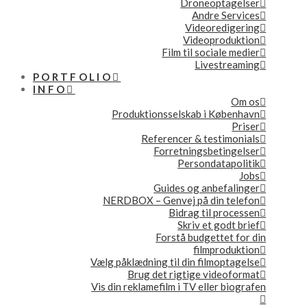
Droneoptagelser
Andre Services
Videoredigering
Videoproduktion
Film til sociale medier
Livestreaming
PORTFOLIO
INFO
Om os
Produktionsselskab i København
Priser
Referencer & testimonials
Forretningsbetingelser
Persondatapolitik
Jobs
Guides og anbefalinger
NERDBOX – Genvej på din telefon
Bidrag til processen
Skriv et godt brief
Forstå budgettet for din
filmproduktion
Vælg påklædning til din filmoptagelse
Brug det rigtige videoformat
Vis din reklamefilm i TV eller biografen