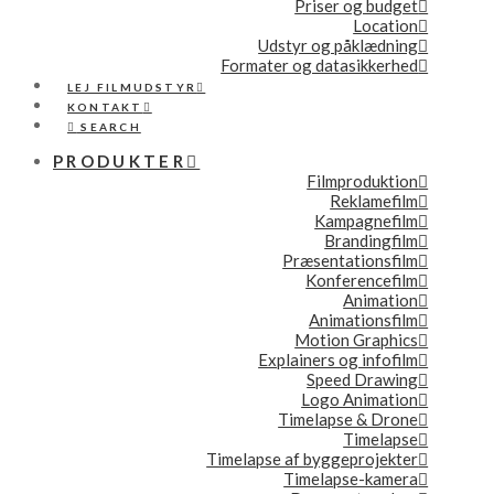
Priser og budget
Location
Udstyr og påklædning
Formater og datasikkerhed
LEJ FILMUDSTYR
KONTAKT
SEARCH
PRODUKTER
Filmproduktion
Reklamefilm
Kampagnefilm
Brandingfilm
Præsentationsfilm
Konferencefilm
Animation
Animationsfilm
Motion Graphics
Explainers og infofilm
Speed Drawing
Logo Animation
Timelapse & Drone
Timelapse
Timelapse af byggeprojekter
Timelapse-kamera