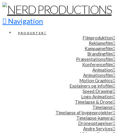
Navigation
PRODUKTER
Filmproduktion
Reklamefilm
Kampagnefilm
Brandingfilm
Præsentationsfilm
Konferencefilm
Animation
Animationsfilm
Motion Graphics
Explainers og infofilm
Speed Drawing
Logo Animation
Timelapse & Drone
Timelapse
Timelapse af byggeprojekter
Timelapse-kamera
Droneoptagelser
Andre Services