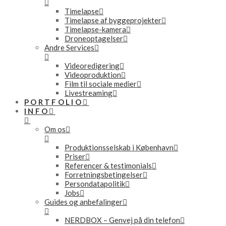
Timelapse
Timelapse af byggeprojekter
Timelapse-kamera
Droneoptagelser
Andre Services
Videoredigering
Videoproduktion
Film til sociale medier
Livestreaming
PORTFOLIO
INFO
Om os
Produktionsselskab i København
Priser
Referencer & testimonials
Forretningsbetingelser
Persondatapolitik
Jobs
Guides og anbefalinger
NERDBOX – Genvej på din telefon