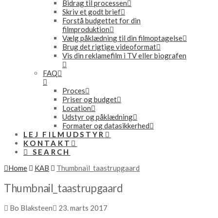
Bidrag til processen
Skriv et godt brief
Forstå budgettet for din
filmproduktion
Vælg påklædning til din filmoptagelse
Brug det rigtige videoformat
Vis din reklamefilm i TV eller biografen
FAQ
Proces
Priser og budget
Location
Udstyr og påklædning
Formater og datasikkerhed
LEJ FILMUDSTYR
KONTAKT
SEARCH
Home
KAB
Thumbnail_taastrupgaard
Thumbnail_taastrupgaard
Bo Blaksteen
23. marts 2017