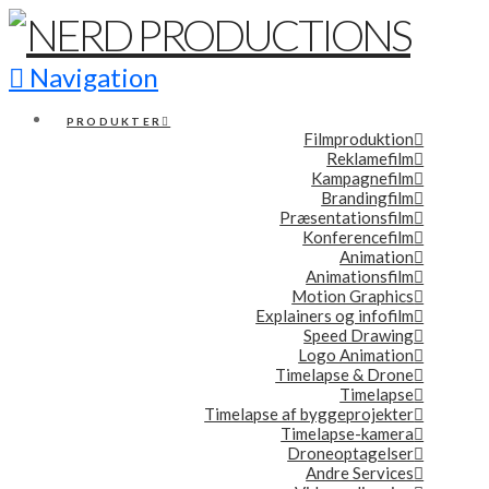
Navigation
PRODUKTER
Filmproduktion
Reklamefilm
Kampagnefilm
Brandingfilm
Præsentationsfilm
Konferencefilm
Animation
Animationsfilm
Motion Graphics
Explainers og infofilm
Speed Drawing
Logo Animation
Timelapse & Drone
Timelapse
Timelapse af byggeprojekter
Timelapse-kamera
Droneoptagelser
Andre Services