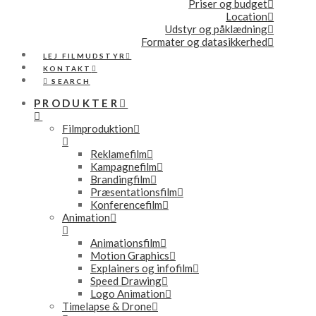
Priser og budget
Location
Udstyr og påklædning
Formater og datasikkerhed
LEJ FILMUDSTYR
KONTAKT
SEARCH
PRODUKTER
Filmproduktion
Reklamefilm
Kampagnefilm
Brandingfilm
Præsentationsfilm
Konferencefilm
Animation
Animationsfilm
Motion Graphics
Explainers og infofilm
Speed Drawing
Logo Animation
Timelapse & Drone