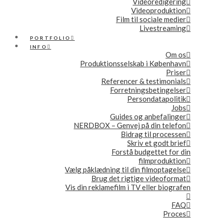
Videoredigering
Videoproduktion
Film til sociale medier
Livestreaming
PORTFOLIO
INFO
Om os
Produktionsselskab i København
Priser
Referencer & testimonials
Forretningsbetingelser
Persondatapolitik
Jobs
Guides og anbefalinger
NERDBOX – Genvej på din telefon
Bidrag til processen
Skriv et godt brief
Forstå budgettet for din
filmproduktion
Vælg påklædning til din filmoptagelse
Brug det rigtige videoformat
Vis din reklamefilm i TV eller biografen
FAQ
Proces