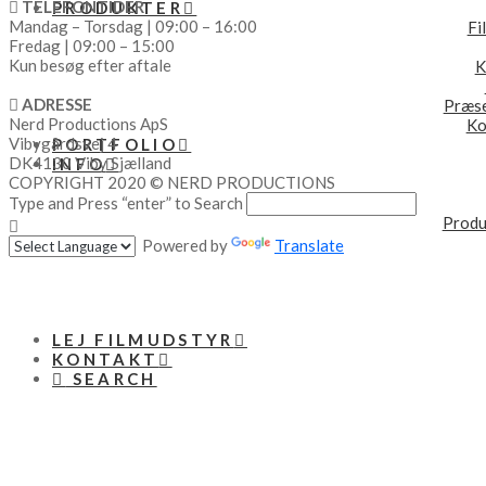
TELEFONTIDER
PRODUKTER
Mandag – Torsdag | 09:00 – 16:00
Fi
Fredag | 09:00 – 15:00
Kun besøg efter aftale
K
ADRESSE
Præse
Nerd Productions ApS
Ko
Vibygårdsvej 4
PORTFOLIO
DK4130 Viby Sjælland
INFO
COPYRIGHT 2020 © NERD PRODUCTIONS
Type and Press “enter” to Search
Produ
Powered by
Translate
LEJ FILMUDSTYR
KONTAKT
SEARCH