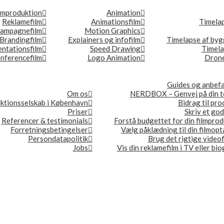
lmproduktion
Animation
Reklamefilm
Animationsfilm
Timela
ampagnefilm
Motion Graphics
Brandingfilm
Explainers og infofilm
Timelapse af byg
ntationsfilm
Speed Drawing
Timel
nferencefilm
Logo Animation
Drone
Guides og anbefa
Om os
NERDBOX – Genvej på din t
ktionsselskab i København
Bidrag til pr
Priser
Skriv et god
Referencer & testimonials
Forstå budgettet for din filmpro
Forretningsbetingelser
Vælg påklædning til din filmop
Persondatapolitik
Brug det rigtige video
Jobs
Vis din reklamefilm i TV eller bi