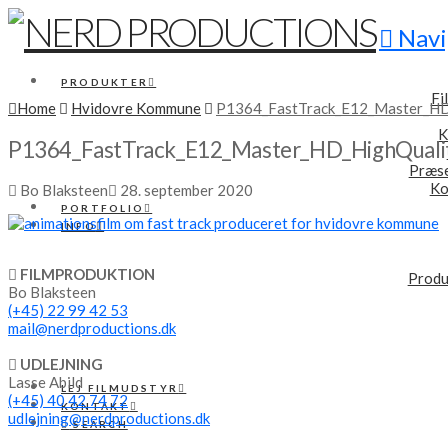
Navi
PRODUKTER
Fi
Home
Hvidovre Kommune
P1364_FastTrack_E12_Master_HD_
K
P1364_FastTrack_E12_Master_HD_HighQuality
Præse
Ko
Bo Blaksteen
28. september 2020
PORTFOLIO
INFO
FILMPRODUKTION
Produ
Bo Blaksteen
(+45) 22 99 42 53
mail@nerdproductions.dk
UDLEJNING
Lasse Abild
LEJ FILMUDSTYR
(+45) 40 42 74 72
KONTAKT
udlejning@nerdproductions.dk
SEARCH