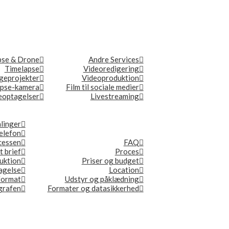
pse & Drone
Andre Services
Timelapse
Videoredigering
geprojekter
Videoproduktion
apse-kamera
Film til sociale medier
optagelser
Livestreaming
linger
elefon
ocessen
FAQ
t brief
Proces
duktion
Priser og budget
tagelse
Location
format
Udstyr og påklædning
ografen
Formater og datasikkerhed