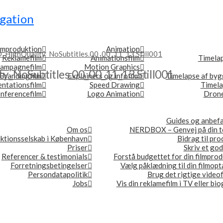
gation
lmproduktion
Animation
HighQuality_NoSubtitles.00_00_11_13.Still001
Reklamefilm
Animationsfilm
Timela
ampagnefilm
Motion Graphics
_NoSubtitles.00_00_11_13.Still001
Brandingfilm
Explainers og infofilm
Timelapse af byg
ntationsfilm
Speed Drawing
Timel
nferencefilm
Logo Animation
Drone
Guides og anbefa
Om os
NERDBOX – Genvej på din t
ktionsselskab i København
Bidrag til pr
Priser
Skriv et god
Referencer & testimonials
Forstå budgettet for din filmpro
Forretningsbetingelser
Vælg påklædning til din filmop
Persondatapolitik
Brug det rigtige video
Jobs
Vis din reklamefilm i TV eller bi