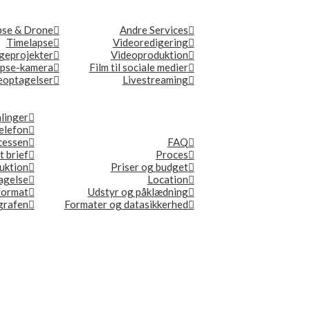
pse & Drone
Andre Services
Timelapse
Videoredigering
geprojekter
Videoproduktion
apse-kamera
Film til sociale medier
optagelser
Livestreaming
linger
elefon
ocessen
FAQ
t brief
Proces
duktion
Priser og budget
tagelse
Location
format
Udstyr og påklædning
ografen
Formater og datasikkerhed