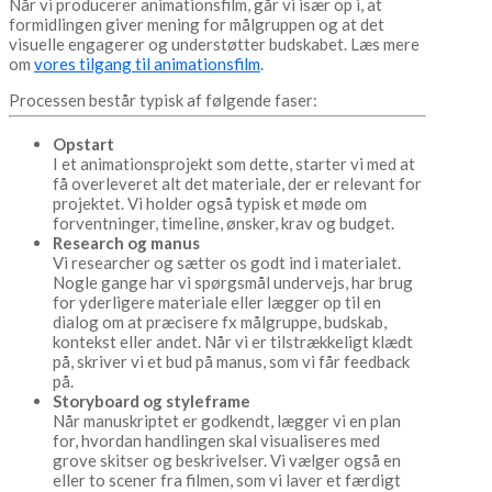
Når vi producerer animationsfilm, går vi især op i, at
formidlingen giver mening for målgruppen og at det
visuelle engagerer og understøtter budskabet. Læs mere
om
vores tilgang til animationsfilm
.
Processen består typisk af følgende faser:
Opstart
I et animationsprojekt som dette, starter vi med at
få overleveret alt det materiale, der er relevant for
projektet. Vi holder også typisk et møde om
forventninger, timeline, ønsker, krav og budget.
Research og manus
Vi researcher og sætter os godt ind i materialet.
Nogle gange har vi spørgsmål undervejs, har brug
for yderligere materiale eller lægger op til en
dialog om at præcisere fx målgruppe, budskab,
kontekst eller andet. Når vi er tilstrækkeligt klædt
på, skriver vi et bud på manus, som vi får feedback
på.
Storyboard og styleframe
Når manuskriptet er godkendt, lægger vi en plan
for, hvordan handlingen skal visualiseres med
grove skitser og beskrivelser. Vi vælger også en
eller to scener fra filmen, som vi laver et færdigt