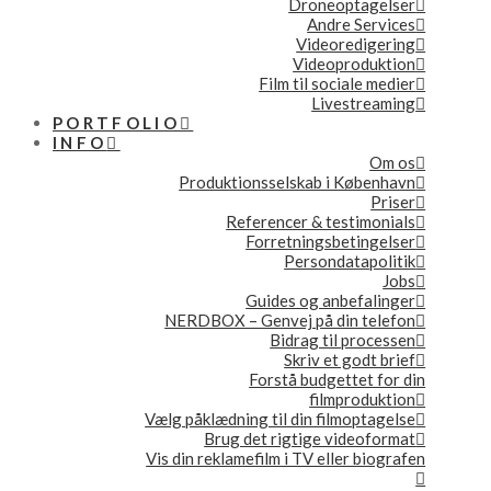
Droneoptagelser
Andre Services
Videoredigering
Videoproduktion
Film til sociale medier
Livestreaming
PORTFOLIO
INFO
Om os
Produktionsselskab i København
Priser
Referencer & testimonials
Forretningsbetingelser
Persondatapolitik
Jobs
Guides og anbefalinger
NERDBOX – Genvej på din telefon
Bidrag til processen
Skriv et godt brief
Forstå budgettet for din
filmproduktion
Vælg påklædning til din filmoptagelse
Brug det rigtige videoformat
Vis din reklamefilm i TV eller biografen