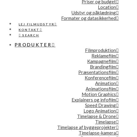
Priser og budget
Location
Udstyr og påklædning
Formater og datasikkerhed
LEJ FILMUDSTYR
KONTAKT
SEARCH
PRODUKTER
Filmproduktion
Reklamefilm
Kampagnefilm
Brandingfilm
Præsentationsfilm
Konferencefilm
Animation
Animationsfilm
Motion Graphics
Explainers og infofilm
Speed Drawing
Logo Animation
Timelapse & Drone
Timelapse
Timelapse af byggeprojekter
Timelapse-kamera