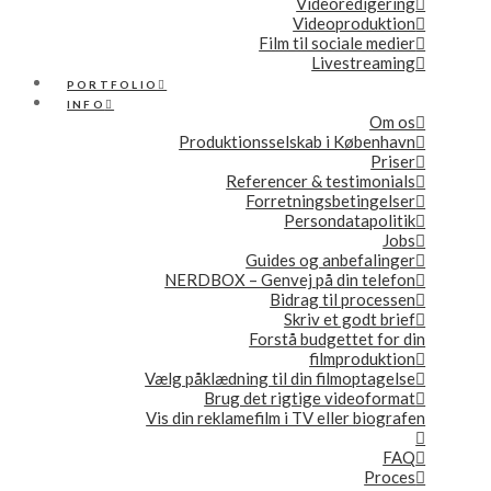
Videoredigering
Videoproduktion
Film til sociale medier
Livestreaming
PORTFOLIO
INFO
Om os
Produktionsselskab i København
Priser
Referencer & testimonials
Forretningsbetingelser
Persondatapolitik
Jobs
Guides og anbefalinger
NERDBOX – Genvej på din telefon
Bidrag til processen
Skriv et godt brief
Forstå budgettet for din
filmproduktion
Vælg påklædning til din filmoptagelse
Brug det rigtige videoformat
Vis din reklamefilm i TV eller biografen
FAQ
Proces