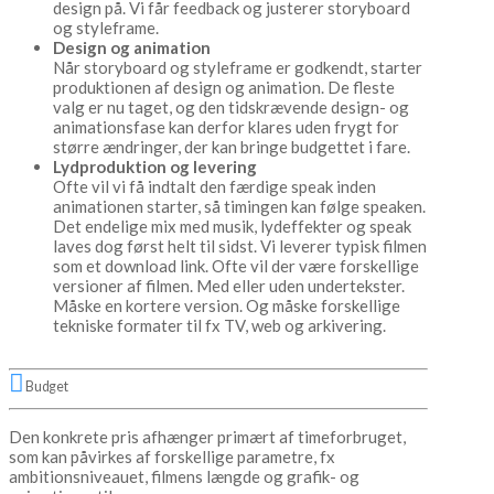
design på. Vi får feedback og justerer storyboard
og styleframe.
Design og animation
Når storyboard og styleframe er godkendt, starter
produktionen af design og animation. De fleste
valg er nu taget, og den tidskrævende design- og
animationsfase kan derfor klares uden frygt for
større ændringer, der kan bringe budgettet i fare.
Lydproduktion og levering
Ofte vil vi få indtalt den færdige speak inden
animationen starter, så timingen kan følge speaken.
Det endelige mix med musik, lydeffekter og speak
laves dog først helt til sidst. Vi leverer typisk filmen
som et download link. Ofte vil der være forskellige
versioner af filmen. Med eller uden undertekster.
Måske en kortere version. Og måske forskellige
tekniske formater til fx TV, web og arkivering.
Budget
Den konkrete pris afhænger primært af timeforbruget,
som kan påvirkes af forskellige parametre, fx
ambitionsniveauet, filmens længde og grafik- og