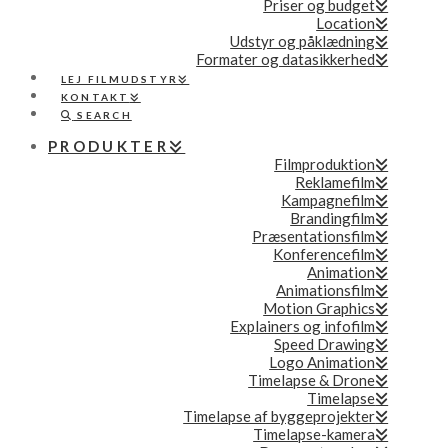
Priser og budget
Location
Udstyr og påklædning
Formater og datasikkerhed
LEJ FILMUDSTYR
KONTAKT
SEARCH
PRODUKTER
Filmproduktion
Reklamefilm
Kampagnefilm
Brandingfilm
Præsentationsfilm
Konferencefilm
Animation
Animationsfilm
Motion Graphics
Explainers og infofilm
Speed Drawing
Logo Animation
Timelapse & Drone
Timelapse
Timelapse af byggeprojekter
Timelapse-kamera