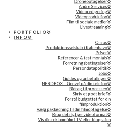
Droneoptagelser
Andre Services
Videoredigering
Videoproduktion
Film til sociale medier
Livestreaming
PORTFOLIO
INFO
Om os
Produktionsselskab i København
Priser
Referencer & testimonials
Forretningsbetingelser
Persondatapolitik
Jobs
Guides og anbefalinger
NERDBOX – Genvej på din telefon
Bidrag til processen
Skriv et godt brief
Forstå budgettet for din
filmproduktion
Vælg påklædning til din filmoptagelse
Brug det rigtige videoformat
Vis din reklamefilm i TV eller biografen