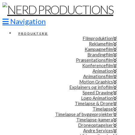
Navigation
PRODUKTER
Filmproduktion
Reklamefilm
Kampagnefilm
Brandingfilm
Præsentationsfilm
Konferencefilm
Animation
Animationsfilm
Motion Graphics
Explainers og infofilm
Speed Drawing
Logo Animation
Timelapse & Drone
Timelapse
Timelapse af byggeprojekter
Timelapse-kamera
Droneoptagelser
Andre Services