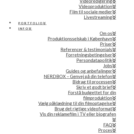
Videoredigering
Videoproduktion
Film til sociale medier
Livestreaming
PORTFOLIO
INFO
Om os
Produktionsselskab i København
Priser
Referencer & testimonials
Forretningsbetingelser
Persondatapolitik
Jobs
Guides og anbefalinger
NERDBOX – Genvej på din telefon
Bidrag til processen
Skriv et godt brief
Forstå budgettet for din
filmproduktion
Vælg påklædning til din filmoptagelse
Brug det rigtige videoformat
Vis din reklamefilm i TV eller biografen
FAQ
Proces