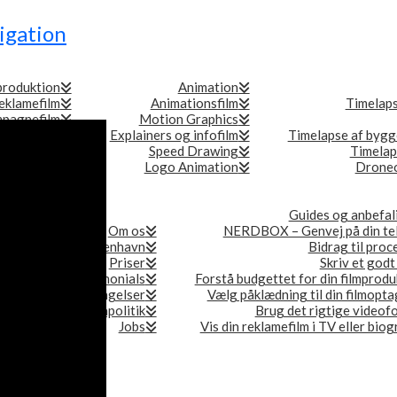
igation
produktion
Animation
eklamefilm
Animationsfilm
Timelap
pagnefilm
Motion Graphics
andingfilm
Explainers og infofilm
Timelapse af bygg
ationsfilm
Speed Drawing
Timelap
erencefilm
Logo Animation
Droneo
Guides og anbefal
Om os
NERDBOX – Genvej på din te
ionsselskab i København
Bidrag til proc
Priser
Skriv et godt
eferencer & testimonials
Forstå budgettet for din filmprodu
Forretningsbetingelser
Vælg påklædning til din filmopta
Persondatapolitik
Brug det rigtige videof
Jobs
Vis din reklamefilm i TV eller bio