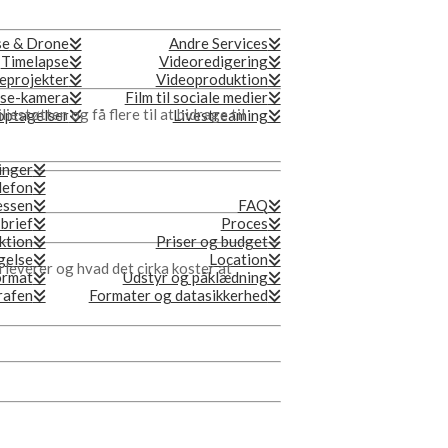
se & Drone
Andre Services
Timelapse
Videoredigering
eprojekter
Videoproduktion
se-kamera
Film til sociale medier
iestøtten og få flere til at bidrage til
ptagelser
Livestreaming
inger
lefon
essen
FAQ
 brief
Proces
ktion
Priser og budget
gelse
Location
i leverer og hvad det cirka koster at
ormat
Udstyr og påklædning
grafen
Formater og datasikkerhed