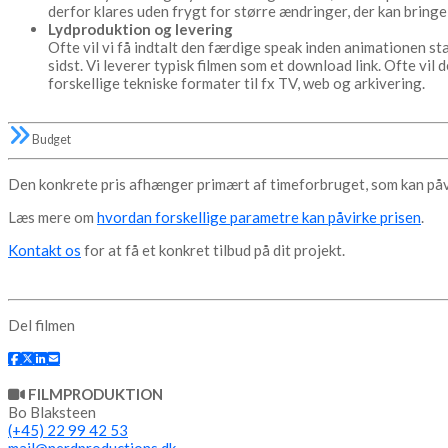
derfor klares uden frygt for større ændringer, der kan bringe
Lydproduktion og levering
Ofte vil vi få indtalt den færdige speak inden animationen st
sidst. Vi leverer typisk filmen som et download link. Ofte vi
forskellige tekniske formater til fx TV, web og arkivering.
Budget
Den konkrete pris afhænger primært af timeforbruget, som kan påvi
Læs mere om
hvordan forskellige parametre kan påvirke prisen
.
Kontakt os
for at få et konkret tilbud på dit projekt.
Del filmen
FILMPRODUKTION
Bo Blaksteen
(+45) 22 99 42 53
mail@nerdproductions.dk