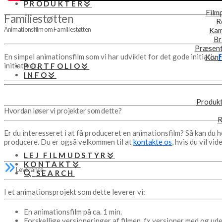
PRODUKTER
Film
Familiestøtten
R
Kam
Animationsfilm om Familiestøtten
Br
Præsent
En simpel animationsfilm som vi har udviklet for det gode initiativ
F
Konf
initiativet.
PORTFOLIO
INFO
Produkt
Hvordan løser vi projekter som dette?
R
Er du interesseret i at få produceret en animationsfilm? Så kan du h
producere. Du er også velkommen til at
kontakte os
, hvis du vil vid
LEJ FILMUDSTYR
KONTAKT
Leverance
SEARCH
I et animationsprojekt som dette leverer vi:
En animationsfilm på ca. 1 min.
Forskellige versioneringer af filmen, fx versioner med og ud