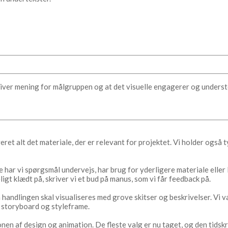
en giver mening for målgruppen og at det visuelle engagerer og under
eret alt det materiale, der er relevant for projektet. Vi holder også 
 har vi spørgsmål undervejs, har brug for yderligere materiale eller 
ligt klædt på, skriver vi et bud på manus, som vi får feedback på.
handlingen skal visualiseres med grove skitser og beskrivelser. Vi væ
r storyboard og styleframe.
nen af design og animation. De fleste valg er nu taget, og den tid