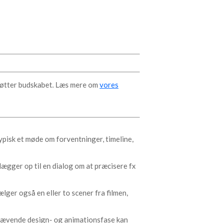
støtter budskabet. Læs mere om
vores
typisk et møde om forventninger, timeline,
lægger op til en dialog om at præcisere fx
lger også en eller to scener fra filmen,
skrævende design- og animationsfase kan