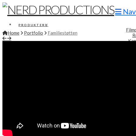
Nav
PRODUKTER
Film
Home
Portfolio
Familiestøtten
R
Kam
Br
Præsent
Konf
PORTFOLIO
INFO
Produkt
R
LEJ FILMUDSTYR
KONTAKT
SEARCH