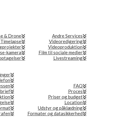
se & Drone
Andre Services
Timelapse
Videoredigering
eprojekter
Videoproduktion
se-kamera
Film til sociale medier
ptagelser
Livestreaming
inger
lefon
essen
FAQ
 brief
Proces
ktion
Priser og budget
gelse
Location
ormat
Udstyr og påklædning
grafen
Formater og datasikkerhed