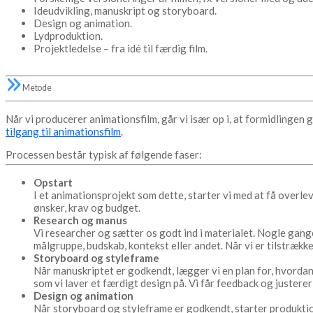
Ideudvikling, manuskript og storyboard.
Design og animation.
Lydproduktion.
Projektledelse – fra idé til færdig film.
Metode
Når vi producerer animationsfilm, går vi især op i, at formidling
tilgang til animationsfilm
.
Processen består typisk af følgende faser:
Opstart
I et animationsprojekt som dette, starter vi med at få overlev
ønsker, krav og budget.
Research og manus
Vi researcher og sætter os godt ind i materialet. Nogle gange
målgruppe, budskab, kontekst eller andet. Når vi er tilstrække
Storyboard og styleframe
Når manuskriptet er godkendt, lægger vi en plan for, hvordan 
som vi laver et færdigt design på. Vi får feedback og justere
Design og animation
Når storyboard og styleframe er godkendt, starter produktio