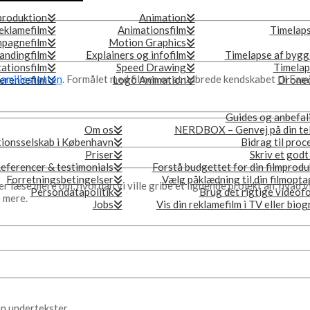
produktion
Animation
eklamefilm
Animationsfilm
Timelap
pagnefilm
Motion Graphics
andingfilm
Explainers og infofilm
Timelapse af bygg
ationsfilm
Speed Drawing
Timelap
amiliestøtten
. Formålet med filmen er at udbrede kendskabet til Famil
erencefilm
Logo Animation
Droneo
Guides og anbefal
Om os
NERDBOX – Genvej på din te
ionsselskab i København
Bidrag til proc
Priser
Skriv et godt
eferencer & testimonials
Forstå budgettet for din filmprodu
Forretningsbetingelser
Vælg påklædning til din filmopta
er læse mere om, hvordan vi ville gribe et lignende projekt an, hvad v
Persondatapolitik
Brug det rigtige videof
e mere.
Jobs
Vis din reklamefilm i TV eller bio
en undertekster.