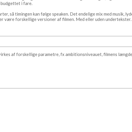
 budgettet i fare.
arter, så timingen kan følge speaken. Det endelige mix med musik, lyde
l der være forskellige versioner af filmen. Med eller uden undertekst
rkes af forskellige parametre, fx ambitionsniveauet, filmens længde