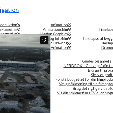
igation
produktion
Animation
eklamefilm
Animationsfilm
Timelap
pagnefilm
Motion Graphics
andingfilm
Explainers og infofilm
Timelapse af bygg
ationsfilm
Speed Drawing
Timelap
erencefilm
Logo Animation
Droneo
Guides og anbefal
Om os
NERDBOX – Genvej på din te
ionsselskab i København
Bidrag til proc
Priser
Skriv et godt
eferencer & testimonials
Forstå budgettet for din filmprodu
Forretningsbetingelser
Vælg påklædning til din filmopta
Persondatapolitik
Brug det rigtige videof
Jobs
Vis din reklamefilm i TV eller bio