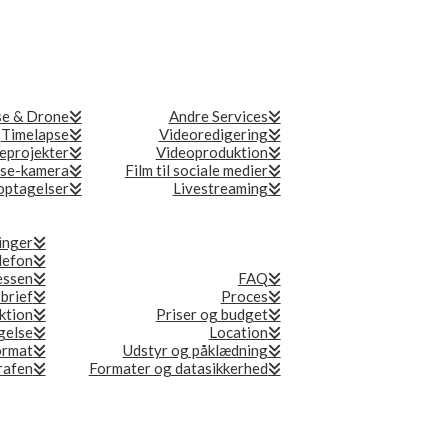
se & Drone
Andre Services
Timelapse
Videoredigering
eprojekter
Videoproduktion
se-kamera
Film til sociale medier
ptagelser
Livestreaming
inger
lefon
essen
FAQ
 brief
Proces
ktion
Priser og budget
gelse
Location
ormat
Udstyr og påklædning
grafen
Formater og datasikkerhed