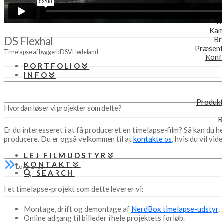
PRODUKTER
Film
R
Kam
DS Flexhal
Br
Præsent
Timelapse af byggeri: DSV Hedeland
Konf
PORTFOLIO
INFO
Produkt
Hvordan løser vi projekter som dette?
R
Er du interesseret i at få produceret en timelapse-film? Så kan du h
producere. Du er også velkommen til at
kontakte os
, hvis du vil vid
LEJ FILMUDSTYR
KONTAKT
Leverance
SEARCH
I et timelapse-projekt som dette leverer vi:
Montage, drift og demontage af
NerdBox timelapse-udstyr
.
Online adgang til billeder i hele projektets forløb.