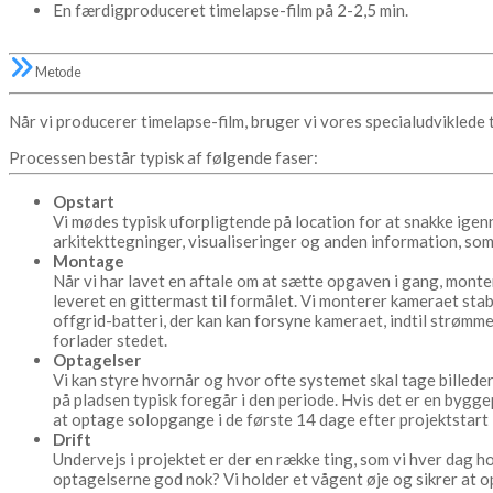
En færdigproduceret timelapse-film på 2-2,5 min.
Metode
Når vi producerer timelapse-film, bruger vi vores specialudviklede
Processen består typisk af følgende faser:
Opstart
Vi mødes typisk uforpligtende på location for at snakke igenne
arkitekttegninger, visualiseringer og anden information, som
Montage
Når vi har lavet en aftale om at sætte opgaven i gang, montere
leveret en gittermast til formålet. Vi monterer kameraet stabi
offgrid-batteri, der kan kan forsyne kameraet, indtil strømm
forlader stedet.
Optagelser
Vi kan styre hvornår og hvor ofte systemet skal tage billeder.
på pladsen typisk foregår i den periode. Hvis det er en byggep
at optage solopgange i de første 14 dage efter projektstart 
Drift
Undervejs i projektet er der en række ting, som vi hver dag ho
optagelserne god nok? Vi holder et vågent øje og sikrer at o