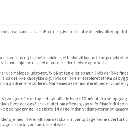
 timelapse-kamera, NerdBox, der giver ultimativ billedkvalitet og dr
m hvordan og fra hvilke vinkler, vi bedst vil kunne filme projektet. 
 vil kunne hjælpe os med at vurdere den bedste approach.
r vi timelapse-udstyret, fx på et tag eller en mur. Hvis der ikke find
lt, så det ikke kan rykke sig. Hvis der ikke er etableret strøm på byg
en på pladsen er etableret. Når kameraet er monteret beder vi om en
 Vi vælger ofte at tage et nyt billede hvert 10. minut, fra solopgang t
lads hvor der også er aktivitet om aftenen, kan vi fx filme indtil so
– og solnedgange i de sidste 14 dage, inden vi demonterer et kamera
lder øje med: Kører alt som det skal? Bliver optagelserne overført ti
ptagelserne bliver som de skal være.