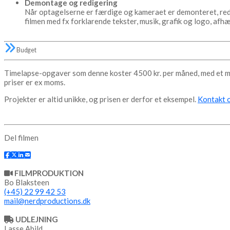
Demontage og redigering
Når optagelserne er færdige og kameraet er demonteret, redi
filmen med fx forklarende tekster, musik, grafik og logo, afhæ
Budget
Timelapse-opgaver som denne koster 4500 kr. per måned, med et min
priser er ex moms.
Projekter er altid unikke, og prisen er derfor et eksempel.
Kontakt 
Del filmen
FILMPRODUKTION
Bo Blaksteen
(+45) 22 99 42 53
mail@nerdproductions.dk
UDLEJNING
Lasse Abild