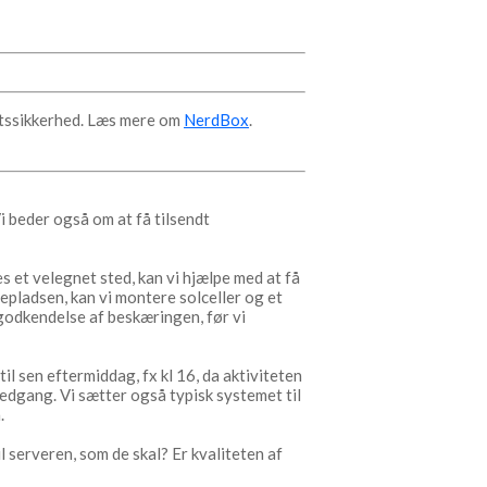
iftssikkerhed. Læs mere om
NerdBox
.
Vi beder også om at få tilsendt
es et velegnet sted, kan vi hjælpe med at få
gepladsen, kan vi montere solceller og et
 godkendelse af beskæringen, før vi
il sen eftermiddag, fx kl 16, da aktiviteten
lnedgang. Vi sætter også typisk systemet til
.
l serveren, som de skal? Er kvaliteten af