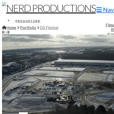
Nav
PRODUKTER
Film
Home
Portfolio
DS Flexhal
R
Kam
Br
Præsent
Konf
PORTFOLIO
INFO
Produkt
R
LEJ FILMUDSTYR
KONTAKT
SEARCH