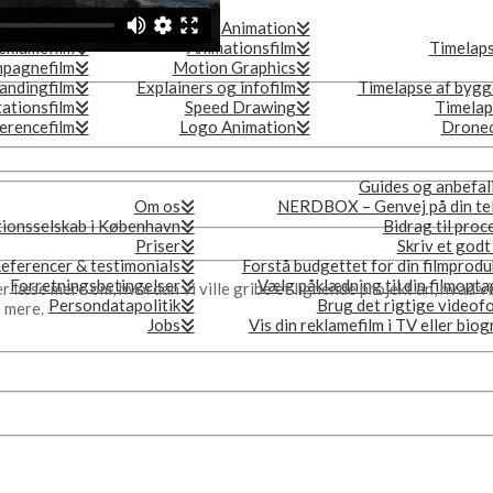
produktion
Animation
eklamefilm
Animationsfilm
Timelap
pagnefilm
Motion Graphics
andingfilm
Explainers og infofilm
Timelapse af bygg
ationsfilm
Speed Drawing
Timelap
erencefilm
Logo Animation
Droneo
Guides og anbefal
Om os
NERDBOX – Genvej på din te
ionsselskab i København
Bidrag til proc
Priser
Skriv et godt
eferencer & testimonials
Forstå budgettet for din filmprodu
Forretningsbetingelser
Vælg påklædning til din filmopta
er læse mere om, hvordan vi ville gribe et lignende projekt an, hvad vi
Persondatapolitik
Brug det rigtige videof
e mere.
Jobs
Vis din reklamefilm i TV eller bio