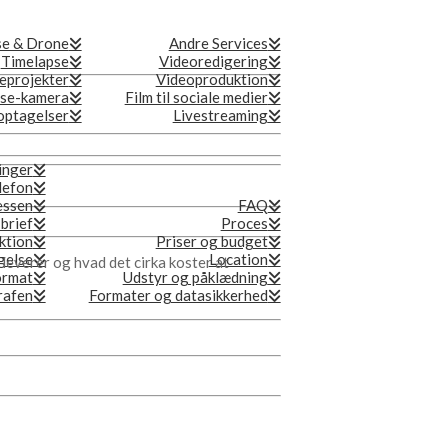
se & Drone
Andre Services
Timelapse
Videoredigering
eprojekter
Videoproduktion
se-kamera
Film til sociale medier
ptagelser
Livestreaming
inger
lefon
essen
FAQ
 brief
Proces
ktion
Priser og budget
gelse
Location
 leverer og hvad det cirka koster at
ormat
Udstyr og påklædning
grafen
Formater og datasikkerhed