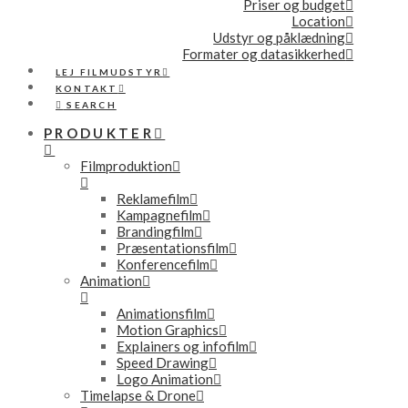
Priser og budget
Location
Udstyr og påklædning
Formater og datasikkerhed
LEJ FILMUDSTYR
KONTAKT
SEARCH
PRODUKTER
Filmproduktion
Reklamefilm
Kampagnefilm
Brandingfilm
Præsentationsfilm
Konferencefilm
Animation
Animationsfilm
Motion Graphics
Explainers og infofilm
Speed Drawing
Logo Animation
Timelapse & Drone