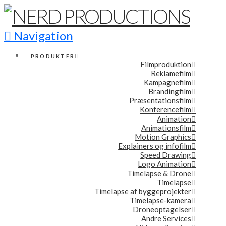
Navigation
PRODUKTER
Filmproduktion
Reklamefilm
Kampagnefilm
Brandingfilm
Præsentationsfilm
Konferencefilm
Animation
Animationsfilm
Motion Graphics
Explainers og infofilm
Speed Drawing
Logo Animation
Timelapse & Drone
Timelapse
Timelapse af byggeprojekter
Timelapse-kamera
Droneoptagelser
Andre Services