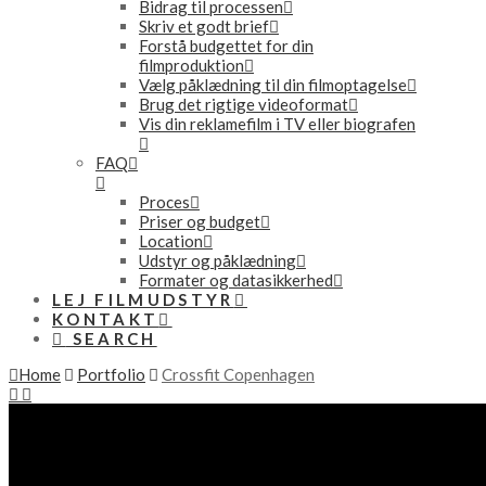
Bidrag til processen
Skriv et godt brief
Forstå budgettet for din
filmproduktion
Vælg påklædning til din filmoptagelse
Brug det rigtige videoformat
Vis din reklamefilm i TV eller biografen
FAQ
Proces
Priser og budget
Location
Udstyr og påklædning
Formater og datasikkerhed
LEJ FILMUDSTYR
KONTAKT
SEARCH
Home
Portfolio
Crossfit Copenhagen