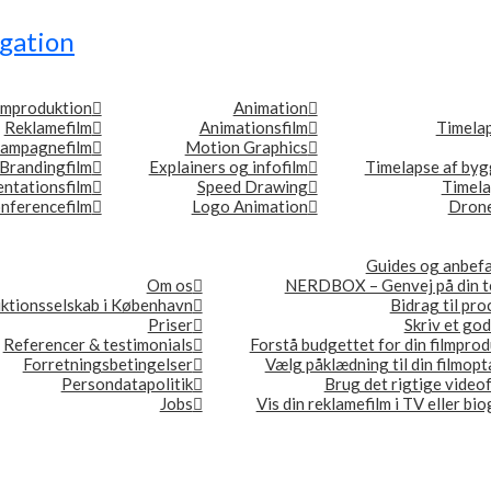
gation
lmproduktion
Animation
Reklamefilm
Animationsfilm
Timela
ampagnefilm
Motion Graphics
Brandingfilm
Explainers og infofilm
Timelapse af byg
ntationsfilm
Speed Drawing
Timel
nferencefilm
Logo Animation
Drone
Guides og anbefa
Om os
NERDBOX – Genvej på din t
ktionsselskab i København
Bidrag til pr
Priser
Skriv et god
Referencer & testimonials
Forstå budgettet for din filmpro
Forretningsbetingelser
Vælg påklædning til din filmop
Persondatapolitik
Brug det rigtige video
Jobs
Vis din reklamefilm i TV eller bi