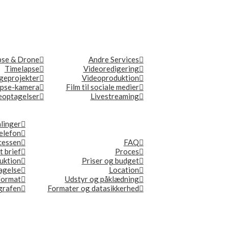
pse & Drone
Andre Services
Timelapse
Videoredigering
geprojekter
Videoproduktion
apse-kamera
Film til sociale medier
optagelser
Livestreaming
linger
elefon
ocessen
FAQ
t brief
Proces
duktion
Priser og budget
tagelse
Location
format
Udstyr og påklædning
ografen
Formater og datasikkerhed