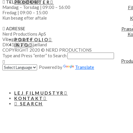
TELEFONTIDER
PRODUKTER
Mandag – Torsdag | 09:00 – 16:00
Fi
Fredag | 09:00 – 15:00
Kun besøg efter aftale
K
ADRESSE
Præse
Nerd Productions ApS
Ko
Vibygårdsvej 4
PORTFOLIO
DK4130 Viby Sjælland
INFO
COPYRIGHT 2020 © NERD PRODUCTIONS
Type and Press “enter” to Search
Produ
Powered by
Translate
LEJ FILMUDSTYR
KONTAKT
SEARCH