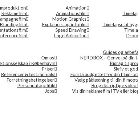
lmproduktion
Animation
Reklamefilm
Animationsfilm
Timela
ampagnefilm
Motion Graphics
Brandingfilm
Explainers og infofilm
Timelapse af byg
ntationsfilm
Speed Drawing
Timel
nferencefilm
Logo Animation
Drone
Guides og anbefa
Om os
NERDBOX – Genvej på din t
ktionsselskab i København
Bidrag til pr
Priser
Skriv et god
Referencer & testimonials
Forstå budgettet for din filmpro
Forretningsbetingelser
Vælg påklædning til din filmop
Persondatapolitik
Brug det rigtige video
Jobs
Vis din reklamefilm i TV eller bi