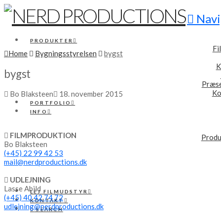
Navi
PRODUKTER
Fi
Home
Bygningsstyrelsen
bygst
K
bygst
Præse
Ko
Bo Blaksteen
18. november 2015
PORTFOLIO
INFO
FILMPRODUKTION
Produ
Bo Blaksteen
(+45) 22 99 42 53
mail@nerdproductions.dk
UDLEJNING
Lasse Abild
LEJ FILMUDSTYR
(+45) 40 42 74 72
KONTAKT
udlejning@nerdproductions.dk
SEARCH