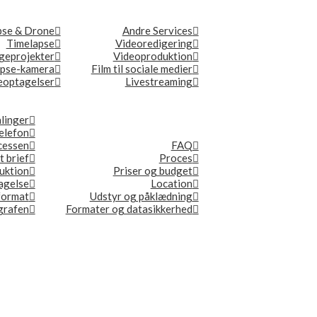
pse & Drone
Andre Services
Timelapse
Videoredigering
geprojekter
Videoproduktion
apse-kamera
Film til sociale medier
optagelser
Livestreaming
linger
elefon
ocessen
FAQ
t brief
Proces
duktion
Priser og budget
tagelse
Location
format
Udstyr og påklædning
ografen
Formater og datasikkerhed