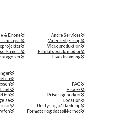
se & Drone
Andre Services
Timelapse
Videoredigering
eprojekter
Videoproduktion
se-kamera
Film til sociale medier
ptagelser
Livestreaming
inger
lefon
essen
FAQ
 brief
Proces
ktion
Priser og budget
gelse
Location
ormat
Udstyr og påklædning
grafen
Formater og datasikkerhed