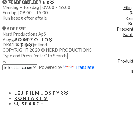
TELEFONTIDER
PRODUKTER
Mandag – Torsdag | 09:00 – 16:00
Film
Fredag | 09:00 – 15:00
R
Kun besøg efter aftale
Kam
Br
ADRESSE
Præsent
Nerd Productions ApS
Konf
Vibygårdsvej 4
PORTFOLIO
DK4130 Viby Sjælland
INFO
COPYRIGHT 2020 © NERD PRODUCTIONS
Type and Press “enter” to Search
Produkt
Powered by
Translate
R
LEJ FILMUDSTYR
KONTAKT
SEARCH