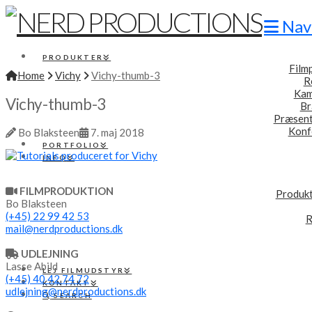
Nav
PRODUKTER
Film
Home
Vichy
Vichy-thumb-3
R
Kam
Vichy-thumb-3
Br
Præsent
Konf
Bo Blaksteen
7. maj 2018
PORTFOLIO
INFO
FILMPRODUKTION
Produkt
Bo Blaksteen
(+45) 22 99 42 53
R
mail@nerdproductions.dk
UDLEJNING
Lasse Abild
LEJ FILMUDSTYR
(+45) 40 42 74 72
KONTAKT
udlejning@nerdproductions.dk
SEARCH