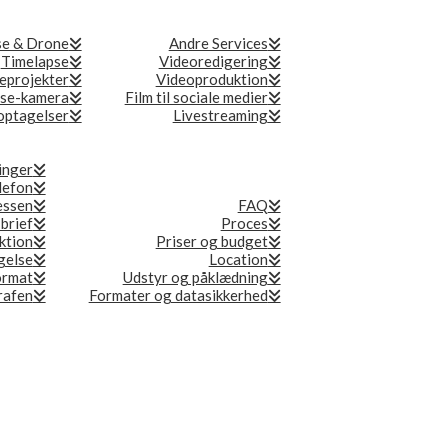
se & Drone
Andre Services
Timelapse
Videoredigering
eprojekter
Videoproduktion
se-kamera
Film til sociale medier
ptagelser
Livestreaming
inger
lefon
essen
FAQ
 brief
Proces
ktion
Priser og budget
gelse
Location
ormat
Udstyr og påklædning
grafen
Formater og datasikkerhed