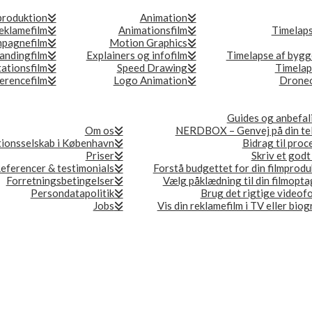
produktion
Animation
eklamefilm
Animationsfilm
Timelap
pagnefilm
Motion Graphics
andingfilm
Explainers og infofilm
Timelapse af bygg
ationsfilm
Speed Drawing
Timelap
erencefilm
Logo Animation
Droneo
Guides og anbefal
Om os
NERDBOX – Genvej på din te
ionsselskab i København
Bidrag til proc
Priser
Skriv et godt
eferencer & testimonials
Forstå budgettet for din filmprodu
Forretningsbetingelser
Vælg påklædning til din filmopta
Persondatapolitik
Brug det rigtige videof
Jobs
Vis din reklamefilm i TV eller bio