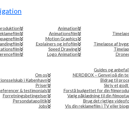
igation
produktion
Animation
eklamefilm
Animationsfilm
Timelap
pagnefilm
Motion Graphics
andingfilm
Explainers og infofilm
Timelapse af bygg
ationsfilm
Speed Drawing
Timelap
erencefilm
Logo Animation
Droneo
Guides og anbefal
Om os
NERDBOX – Genvej på din te
ionsselskab i København
Bidrag til proc
Priser
Skriv et godt
eferencer & testimonials
Forstå budgettet for din filmprodu
Forretningsbetingelser
Vælg påklædning til din filmopta
Persondatapolitik
Brug det rigtige videof
Jobs
Vis din reklamefilm i TV eller bio