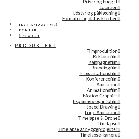
Priser og budget
Location
Udstyr og påklædning
Formater og datasikkerhed
LEJ FILMUDSTYR
KONTAKT
SEARCH
PRODUKTER
Filmproduktion
Reklamefilm
Kampagnefilm
Brandingfilm
Præsentationsfilm
Konferencefilm
Animation
Animationsfilm
Motion Graphics
Explainers og infofilm
Speed Drawing
Logo Animation
Timelapse & Drone
Timelapse
Timelapse af byggeprojekter
Timelapse-kamera