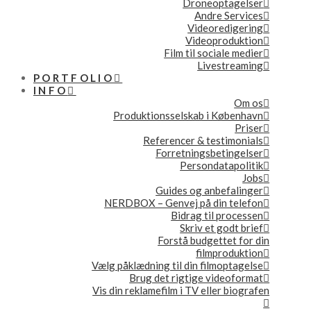
Droneoptagelser
Andre Services
Videoredigering
Videoproduktion
Film til sociale medier
Livestreaming
PORTFOLIO
INFO
Om os
Produktionsselskab i København
Priser
Referencer & testimonials
Forretningsbetingelser
Persondatapolitik
Jobs
Guides og anbefalinger
NERDBOX – Genvej på din telefon
Bidrag til processen
Skriv et godt brief
Forstå budgettet for din
filmproduktion
Vælg påklædning til din filmoptagelse
Brug det rigtige videoformat
Vis din reklamefilm i TV eller biografen