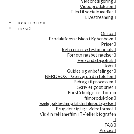
Videoredigering
Videoproduktion
Film til sociale medier
Livestreaming
PORTFOLIO
INFO
Om os
Produktionsselskab i København
Priser
Referencer & testimonials
Forretningsbetingelser
Persondatapolitik
Jobs
Guides og anbefalinger
NERDBOX – Genvej på din telefon
Bidrag til processen
Skriv et godt brief
Forstå budgettet for din
filmproduktion
Vælg påklædning til din filmoptagelse
Brug det rigtige videoformat
Vis din reklamefilm i TV eller biografen
FAQ
Proces