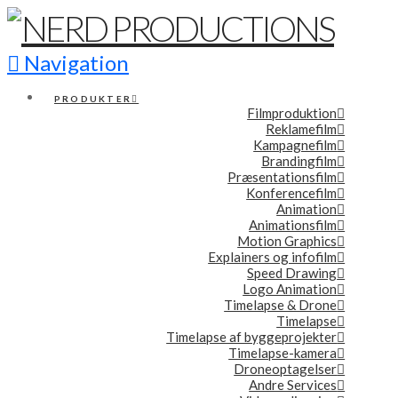
Navigation
PRODUKTER
Filmproduktion
Reklamefilm
Kampagnefilm
Brandingfilm
Præsentationsfilm
Konferencefilm
Animation
Animationsfilm
Motion Graphics
Explainers og infofilm
Speed Drawing
Logo Animation
Timelapse & Drone
Timelapse
Timelapse af byggeprojekter
Timelapse-kamera
Droneoptagelser
Andre Services