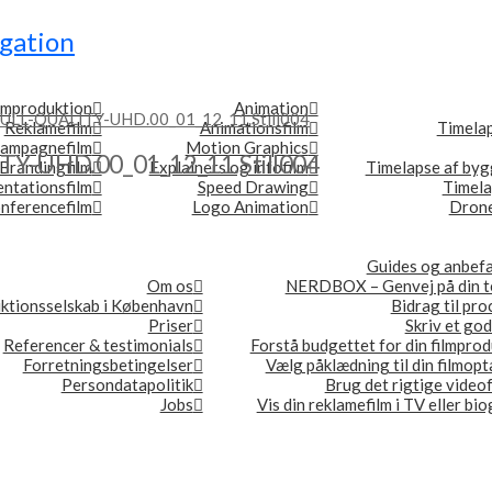
gation
lmproduktion
Animation
ULL-QUALITY-UHD.00_01_12_11.Still004
Reklamefilm
Animationsfilm
Timela
ampagnefilm
Motion Graphics
Y-UHD.00_01_12_11.Still004
Brandingfilm
Explainers og infofilm
Timelapse af byg
ntationsfilm
Speed Drawing
Timel
nferencefilm
Logo Animation
Drone
Guides og anbefa
Om os
NERDBOX – Genvej på din t
ktionsselskab i København
Bidrag til pr
Priser
Skriv et god
Referencer & testimonials
Forstå budgettet for din filmpro
Forretningsbetingelser
Vælg påklædning til din filmop
Persondatapolitik
Brug det rigtige video
Jobs
Vis din reklamefilm i TV eller bi