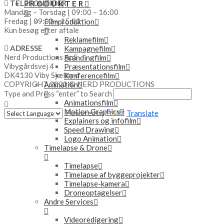
TELEFONTIDER
PRODUKTER
Mandag – Torsdag | 09:00 – 16:00
Fredag | 09:00 – 15:00
Filmproduktion
Kun besøg efter aftale
Reklamefilm
ADRESSE
Kampagnefilm
Nerd Productions ApS
Brandingfilm
Vibygårdsvej 4
Præsentationsfilm
DK4130 Viby Sjælland
Konferencefilm
COPYRIGHT 2020 © NERD PRODUCTIONS
Animation
Type and Press “enter” to Search
Animationsfilm
Motion Graphics
Powered by
Translate
Explainers og infofilm
Speed Drawing
Logo Animation
Timelapse & Drone
Timelapse
Timelapse af byggeprojekter
Timelapse-kamera
Droneoptagelser
Andre Services
Videoredigering