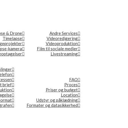
pse & Drone
Andre Services
Timelapse
Videoredigering
geprojekter
Videoproduktion
apse-kamera
Film til sociale medier
optagelser
Livestreaming
linger
elefon
ocessen
FAQ
t brief
Proces
duktion
Priser og budget
tagelse
Location
format
Udstyr og påklædning
ografen
Formater og datasikkerhed