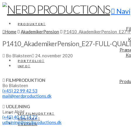
Navi
PRODUKTER
Fi
Home
AkademikerPension
P1410_AkademikerPension_E27-F
K
P1410_AkademikerPension_E27-FULL-QUALIT
Præse
Ko
Bo Blaksteen
24. november 2020
PORTFOLIO
INFO
FILMPRODUKTION
Produ
Bo Blaksteen
(+45) 22 99 42 53
mail@nerdproductions.dk
UDLEJNING
Lasse Abild
LEJ FILMUDSTYR
(+45) 40 42 74 72
KONTAKT
udlejning@nerdproductions.dk
SEARCH