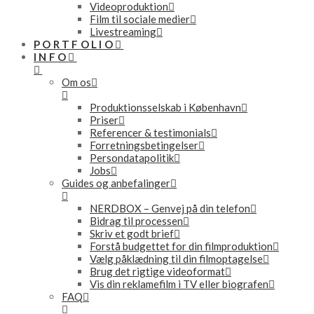
Videoproduktion
Film til sociale medier
Livestreaming
PORTFOLIO
INFO
Om os
Produktionsselskab i København
Priser
Referencer & testimonials
Forretningsbetingelser
Persondatapolitik
Jobs
Guides og anbefalinger
NERDBOX – Genvej på din telefon
Bidrag til processen
Skriv et godt brief
Forstå budgettet for din filmproduktion
Vælg påklædning til din filmoptagelse
Brug det rigtige videoformat
Vis din reklamefilm i TV eller biografen
FAQ