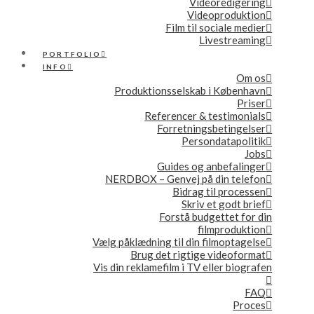
Videoredigering
Videoproduktion
Film til sociale medier
Livestreaming
PORTFOLIO
INFO
Om os
Produktionsselskab i København
Priser
Referencer & testimonials
Forretningsbetingelser
Persondatapolitik
Jobs
Guides og anbefalinger
NERDBOX – Genvej på din telefon
Bidrag til processen
Skriv et godt brief
Forstå budgettet for din
filmproduktion
Vælg påklædning til din filmoptagelse
Brug det rigtige videoformat
Vis din reklamefilm i TV eller biografen
FAQ
Proces