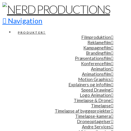
Navigation
PRODUKTER
Filmproduktion
Reklamefilm
Kampagnefilm
Brandingfilm
Præsentationsfilm
Konferencefilm
Animation
Animationsfilm
Motion Graphics
Explainers og infofilm
Speed Drawing
Logo Animation
Timelapse & Drone
Timelapse
Timelapse af byggeprojekter
Timelapse-kamera
Droneoptagelser
Andre Services