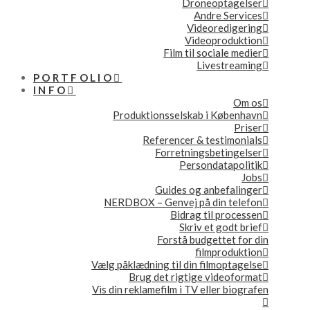
Droneoptagelser
Andre Services
Videoredigering
Videoproduktion
Film til sociale medier
Livestreaming
PORTFOLIO
INFO
Om os
Produktionsselskab i København
Priser
Referencer & testimonials
Forretningsbetingelser
Persondatapolitik
Jobs
Guides og anbefalinger
NERDBOX – Genvej på din telefon
Bidrag til processen
Skriv et godt brief
Forstå budgettet for din
filmproduktion
Vælg påklædning til din filmoptagelse
Brug det rigtige videoformat
Vis din reklamefilm i TV eller biografen