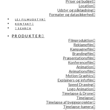
Priser og budget
Location
Udstyr og påklædning
Formater og datasikkerhed
LEJ FILMUDSTYR
KONTAKT
SEARCH
PRODUKTER
Filmproduktion
Reklamefilm
Kampagnefilm
Brandingfilm
Præsentationsfilm
Konferencefilm
Animation
Animationsfilm
Motion Graphics
Explainers og infofilm
Speed Drawing
Logo Animation
Timelapse & Drone
Timelapse
Timelapse af byggeprojekter
Timelapse-kamera