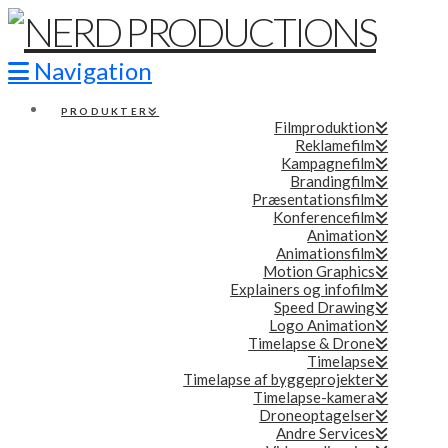
Navigation
PRODUKTER
Filmproduktion
Reklamefilm
Kampagnefilm
Brandingfilm
Præsentationsfilm
Konferencefilm
Animation
Animationsfilm
Motion Graphics
Explainers og infofilm
Speed Drawing
Logo Animation
Timelapse & Drone
Timelapse
Timelapse af byggeprojekter
Timelapse-kamera
Droneoptagelser
Andre Services