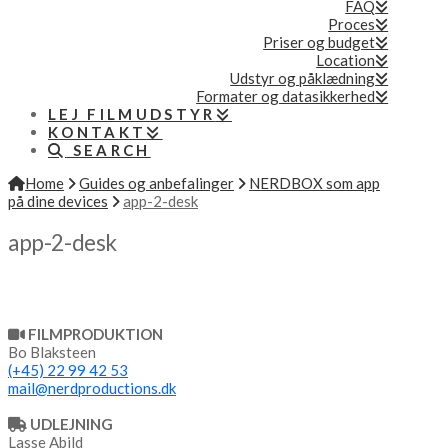
FAQ
Proces
Priser og budget
Location
Udstyr og påklædning
Formater og datasikkerhed
LEJ FILMUDSTYR
KONTAKT
SEARCH
Home
Guides og anbefalinger
NERDBOX som app
på dine devices
app-2-desk
app-2-desk
FILMPRODUKTION
Bo Blaksteen
(+45) 22 99 42 53
mail@nerdproductions.dk
UDLEJNING
Lasse Abild