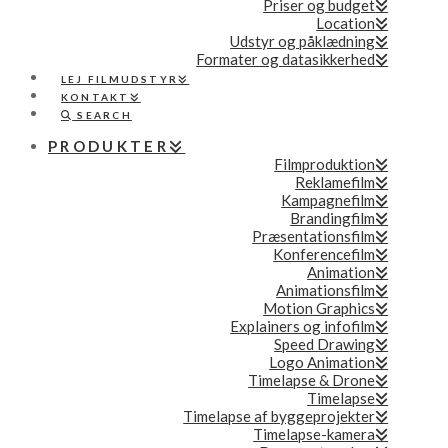
Priser og budget
Location
Udstyr og påklædning
Formater og datasikkerhed
LEJ FILMUDSTYR
KONTAKT
SEARCH
PRODUKTER
Filmproduktion
Reklamefilm
Kampagnefilm
Brandingfilm
Præsentationsfilm
Konferencefilm
Animation
Animationsfilm
Motion Graphics
Explainers og infofilm
Speed Drawing
Logo Animation
Timelapse & Drone
Timelapse
Timelapse af byggeprojekter
Timelapse-kamera