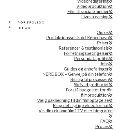
Videoredigering
Videoproduktion
Film til sociale medier
Livestreaming
PORTFOLIO
INFO
Om os
Produktionsselskab i København
Priser
Referencer & testimonials
Forretningsbetingelser
Persondatapolitik
Jobs
Guides og anbefalinger
NERDBOX – Genvej på din telefon
Bidrag til processen
Skriv et godt brief
Forstå budgettet for din
filmproduktion
Vælg påklædning til din filmoptagelse
Brug det rigtige videoformat
Vis din reklamefilm i TV eller biografen
FAQ
Proces