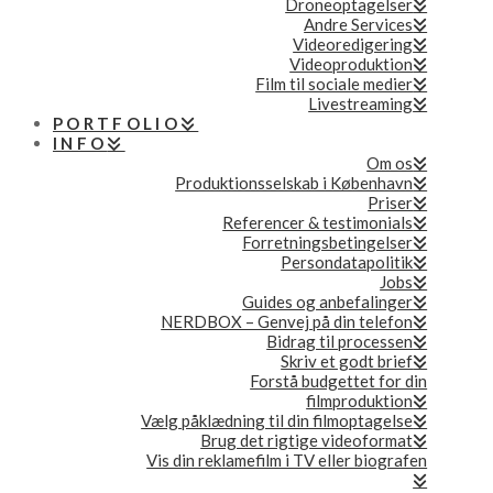
Droneoptagelser
Andre Services
Videoredigering
Videoproduktion
Film til sociale medier
Livestreaming
PORTFOLIO
INFO
Om os
Produktionsselskab i København
Priser
Referencer & testimonials
Forretningsbetingelser
Persondatapolitik
Jobs
Guides og anbefalinger
NERDBOX – Genvej på din telefon
Bidrag til processen
Skriv et godt brief
Forstå budgettet for din
filmproduktion
Vælg påklædning til din filmoptagelse
Brug det rigtige videoformat
Vis din reklamefilm i TV eller biografen