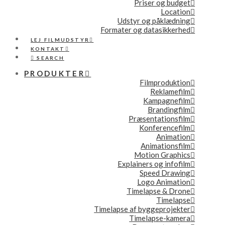
Priser og budget
Location
Udstyr og påklædning
Formater og datasikkerhed
LEJ FILMUDSTYR
KONTAKT
SEARCH
PRODUKTER
Filmproduktion
Reklamefilm
Kampagnefilm
Brandingfilm
Præsentationsfilm
Konferencefilm
Animation
Animationsfilm
Motion Graphics
Explainers og infofilm
Speed Drawing
Logo Animation
Timelapse & Drone
Timelapse
Timelapse af byggeprojekter
Timelapse-kamera