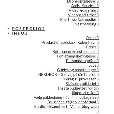
Droneoptagelser
Andre Services
Videoredigering
Videoproduktion
Film til sociale medier
Livestreaming
PORTFOLIO
INFO
Om os
Produktionsselskab i København
Priser
Referencer & testimonials
Forretningsbetingelser
Persondatapolitik
Jobs
Guides og anbefalinger
NERDBOX – Genvej på din telefon
Bidrag til processen
Skriv et godt brief
Forstå budgettet for din
filmproduktion
Vælg påklædning til din filmoptagelse
Brug det rigtige videoformat
Vis din reklamefilm i TV eller biografen