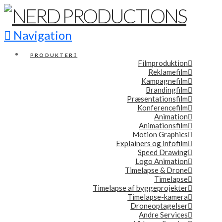
Navigation
PRODUKTER
Filmproduktion
Reklamefilm
Kampagnefilm
Brandingfilm
Præsentationsfilm
Konferencefilm
Animation
Animationsfilm
Motion Graphics
Explainers og infofilm
Speed Drawing
Logo Animation
Timelapse & Drone
Timelapse
Timelapse af byggeprojekter
Timelapse-kamera
Droneoptagelser
Andre Services