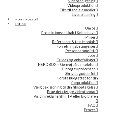
Videoredigering
Videoproduktion
Film til sociale medier
Livestreaming
PORTFOLIO
INFO
Om os
Produktionsselskab i København
Priser
Referencer & testimonials
Forretningsbetingelser
Persondatapolitik
Jobs
Guides og anbefalinger
NERDBOX – Genvej på din telefon
Bidrag til processen
Skriv et godt brief
Forstå budgettet for din
filmproduktion
Vælg påklædning til din filmoptagelse
Brug det rigtige videoformat
Vis din reklamefilm i TV eller biografen
FAQ
Proces